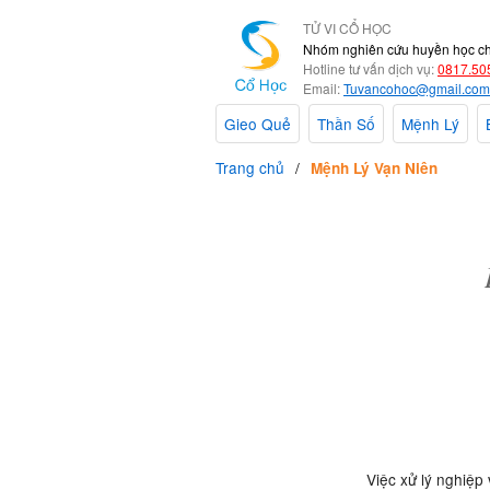
TỬ VI CỔ HỌC
Nhóm nghiên cứu huyền học c
Hotline tư vấn dịch vụ:
0817.50
Email:
Tuvancohoc@gmail.com
Gieo Quẻ
Thần Số
Mệnh Lý
Trang chủ
Mệnh Lý Vạn Niên
Việc xử lý nghiệp