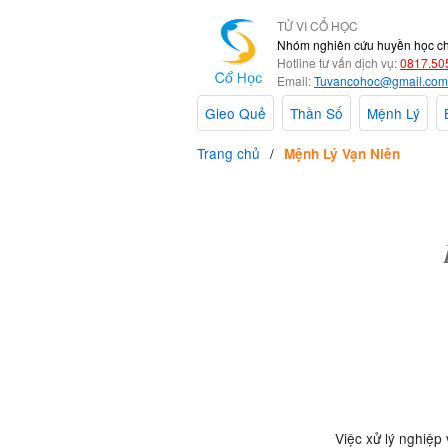
TỬ VI CỔ HỌC
Nhóm nghiên cứu huyền học c
Hotline tư vấn dịch vụ:
0817.50
Email:
Tuvancohoc@gmail.com
Gieo Quẻ
Thần Số
Mệnh Lý
Trang chủ
Mệnh Lý Vạn Niên
Việc xử lý nghiệp