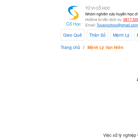
TỬ VI CỔ HỌC
Nhóm nghiên cứu huyền học c
Hotline tư vấn dịch vụ:
0817.50
Email:
Tuvancohoc@gmail.com
Gieo Quẻ
Thần Số
Mệnh Lý
Trang chủ
Mệnh Lý Vạn Niên
Việc xử lý nghiệp