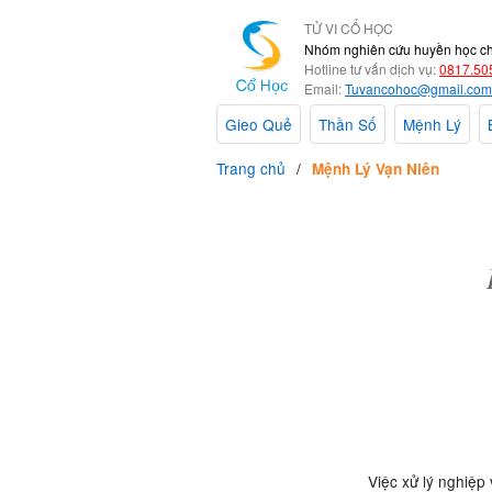
TỬ VI CỔ HỌC
Nhóm nghiên cứu huyền học c
Hotline tư vấn dịch vụ:
0817.50
Email:
Tuvancohoc@gmail.com
Gieo Quẻ
Thần Số
Mệnh Lý
Trang chủ
Mệnh Lý Vạn Niên
Việc xử lý nghiệp