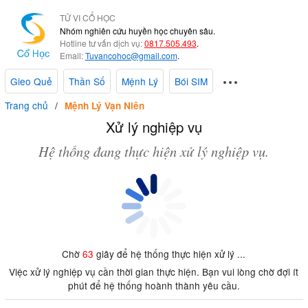
TỬ VI CỔ HỌC
Nhóm nghiên cứu huyền học chuyên sâu.
Hotline tư vấn dịch vụ:
0817.505.493
.
Email:
Tuvancohoc@gmail.com
.
Gieo Quẻ
Thần Số
Mệnh Lý
Bói SIM
Trang chủ
Mệnh Lý Vạn Niên
Xử lý nghiệp vụ
Hệ thống đang thực hiện xử lý nghiệp vụ.
Chờ
63
giây để hệ thống thực hiện xử lý ...
Việc xử lý nghiệp vụ cần thời gian thực hiện. Bạn vui lòng chờ đợi ít
phút để hệ thống hoành thành yêu cầu.