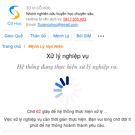
TỬ VI CỔ HỌC
Nhóm nghiên cứu huyền học chuyên sâu.
Hotline tư vấn dịch vụ:
0817.505.493
.
Email:
Tuvancohoc@gmail.com
.
Gieo Quẻ
Thần Số
Mệnh Lý
Bói SIM
Trang chủ
Mệnh Lý Vạn Niên
Xử lý nghiệp vụ
Hệ thống đang thực hiện xử lý nghiệp vụ.
Chờ
62
giây để hệ thống thực hiện xử lý ...
Việc xử lý nghiệp vụ cần thời gian thực hiện. Bạn vui lòng chờ đợi ít
phút để hệ thống hoành thành yêu cầu.