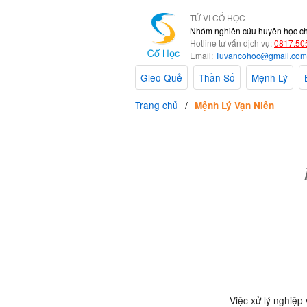
TỬ VI CỔ HỌC
Nhóm nghiên cứu huyền học c
Hotline tư vấn dịch vụ:
0817.50
Email:
Tuvancohoc@gmail.com
Gieo Quẻ
Thần Số
Mệnh Lý
Trang chủ
Mệnh Lý Vạn Niên
Việc xử lý nghiệp