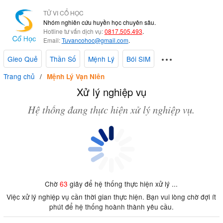
TỬ VI CỔ HỌC
Nhóm nghiên cứu huyền học chuyên sâu.
Hotline tư vấn dịch vụ:
0817.505.493
.
Email:
Tuvancohoc@gmail.com
.
Gieo Quẻ
Thần Số
Mệnh Lý
Bói SIM
Trang chủ
Mệnh Lý Vạn Niên
Xử lý nghiệp vụ
Hệ thống đang thực hiện xử lý nghiệp vụ.
Chờ
63
giây để hệ thống thực hiện xử lý ...
Việc xử lý nghiệp vụ cần thời gian thực hiện. Bạn vui lòng chờ đợi ít
phút để hệ thống hoành thành yêu cầu.