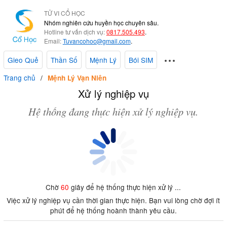
TỬ VI CỔ HỌC
Nhóm nghiên cứu huyền học chuyên sâu.
Hotline tư vấn dịch vụ:
0817.505.493
.
Email:
Tuvancohoc@gmail.com
.
Gieo Quẻ
Thần Số
Mệnh Lý
Bói SIM
Trang chủ
Mệnh Lý Vạn Niên
Xử lý nghiệp vụ
Hệ thống đang thực hiện xử lý nghiệp vụ.
Chờ
60
giây để hệ thống thực hiện xử lý ...
Việc xử lý nghiệp vụ cần thời gian thực hiện. Bạn vui lòng chờ đợi ít
phút để hệ thống hoành thành yêu cầu.