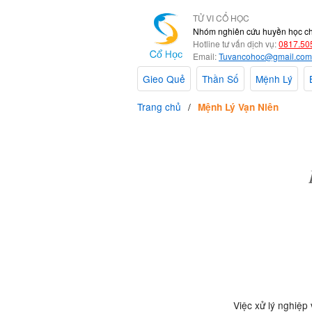
TỬ VI CỔ HỌC
Nhóm nghiên cứu huyền học c
Hotline tư vấn dịch vụ:
0817.50
Email:
Tuvancohoc@gmail.com
Gieo Quẻ
Thần Số
Mệnh Lý
Trang chủ
Mệnh Lý Vạn Niên
Việc xử lý nghiệp