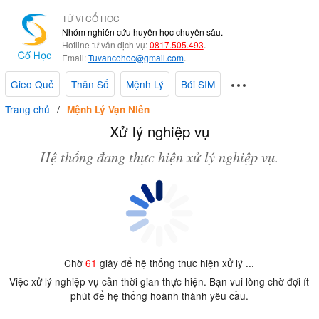
TỬ VI CỔ HỌC
Nhóm nghiên cứu huyền học chuyên sâu.
Hotline tư vấn dịch vụ:
0817.505.493
.
Email:
Tuvancohoc@gmail.com
.
Gieo Quẻ
Thần Số
Mệnh Lý
Bói SIM
Trang chủ
Mệnh Lý Vạn Niên
Xử lý nghiệp vụ
Hệ thống đang thực hiện xử lý nghiệp vụ.
Chờ
61
giây để hệ thống thực hiện xử lý ...
Việc xử lý nghiệp vụ cần thời gian thực hiện. Bạn vui lòng chờ đợi ít
phút để hệ thống hoành thành yêu cầu.