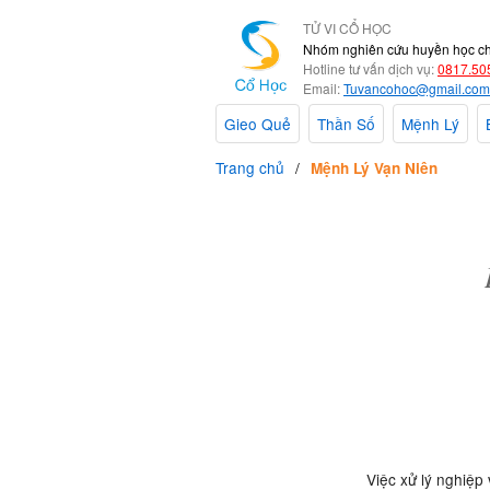
TỬ VI CỔ HỌC
Nhóm nghiên cứu huyền học c
Hotline tư vấn dịch vụ:
0817.50
Email:
Tuvancohoc@gmail.com
Gieo Quẻ
Thần Số
Mệnh Lý
Trang chủ
Mệnh Lý Vạn Niên
Việc xử lý nghiệp