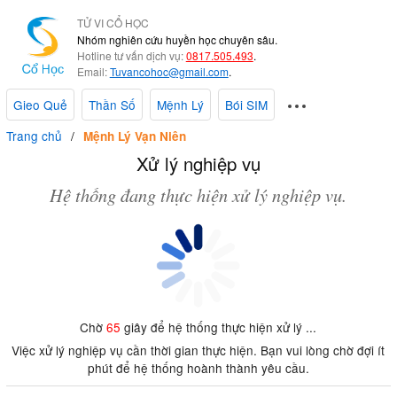
TỬ VI CỔ HỌC
Nhóm nghiên cứu huyền học chuyên sâu.
Hotline tư vấn dịch vụ:
0817.505.493
.
Email:
Tuvancohoc@gmail.com
.
Gieo Quẻ
Thần Số
Mệnh Lý
Bói SIM
Trang chủ
Mệnh Lý Vạn Niên
Xử lý nghiệp vụ
Hệ thống đang thực hiện xử lý nghiệp vụ.
Chờ
65
giây để hệ thống thực hiện xử lý ...
Việc xử lý nghiệp vụ cần thời gian thực hiện. Bạn vui lòng chờ đợi ít
phút để hệ thống hoành thành yêu cầu.