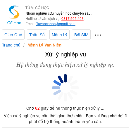
TỬ VI CỔ HỌC
Nhóm nghiên cứu huyền học chuyên sâu.
Hotline tư vấn dịch vụ:
0817.505.493
.
Email:
Tuvancohoc@gmail.com
.
Gieo Quẻ
Thần Số
Mệnh Lý
Bói SIM
Trang chủ
Mệnh Lý Vạn Niên
Xử lý nghiệp vụ
Hệ thống đang thực hiện xử lý nghiệp vụ.
Chờ
62
giây để hệ thống thực hiện xử lý ...
Việc xử lý nghiệp vụ cần thời gian thực hiện. Bạn vui lòng chờ đợi ít
phút để hệ thống hoành thành yêu cầu.