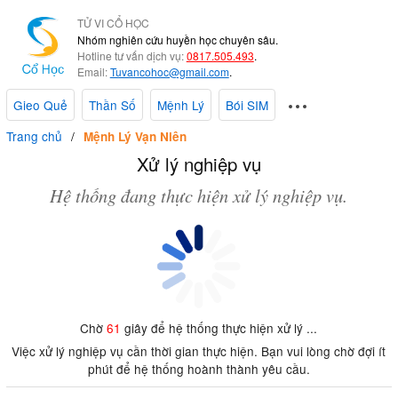
TỬ VI CỔ HỌC
Nhóm nghiên cứu huyền học chuyên sâu.
Hotline tư vấn dịch vụ:
0817.505.493
.
Email:
Tuvancohoc@gmail.com
.
Gieo Quẻ
Thần Số
Mệnh Lý
Bói SIM
Trang chủ
Mệnh Lý Vạn Niên
Xử lý nghiệp vụ
Hệ thống đang thực hiện xử lý nghiệp vụ.
Chờ
61
giây để hệ thống thực hiện xử lý ...
Việc xử lý nghiệp vụ cần thời gian thực hiện. Bạn vui lòng chờ đợi ít
phút để hệ thống hoành thành yêu cầu.