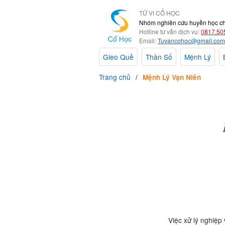
TỬ VI CỔ HỌC
Nhóm nghiên cứu huyền học c
Hotline tư vấn dịch vụ:
0817.50
Email:
Tuvancohoc@gmail.com
Gieo Quẻ
Thần Số
Mệnh Lý
Trang chủ
Mệnh Lý Vạn Niên
Việc xử lý nghiệp