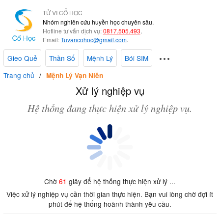
TỬ VI CỔ HỌC
Nhóm nghiên cứu huyền học chuyên sâu.
Hotline tư vấn dịch vụ:
0817.505.493
.
Email:
Tuvancohoc@gmail.com
.
Gieo Quẻ
Thần Số
Mệnh Lý
Bói SIM
Trang chủ
Mệnh Lý Vạn Niên
Xử lý nghiệp vụ
Hệ thống đang thực hiện xử lý nghiệp vụ.
Chờ
61
giây để hệ thống thực hiện xử lý ...
Việc xử lý nghiệp vụ cần thời gian thực hiện. Bạn vui lòng chờ đợi ít
phút để hệ thống hoành thành yêu cầu.