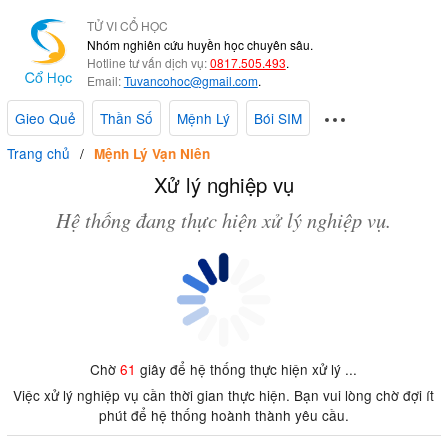
TỬ VI CỔ HỌC
Nhóm nghiên cứu huyền học chuyên sâu.
Hotline tư vấn dịch vụ:
0817.505.493
.
Email:
Tuvancohoc@gmail.com
.
Gieo Quẻ
Thần Số
Mệnh Lý
Bói SIM
Trang chủ
Mệnh Lý Vạn Niên
Xử lý nghiệp vụ
Hệ thống đang thực hiện xử lý nghiệp vụ.
Chờ
61
giây để hệ thống thực hiện xử lý ...
Việc xử lý nghiệp vụ cần thời gian thực hiện. Bạn vui lòng chờ đợi ít
phút để hệ thống hoành thành yêu cầu.