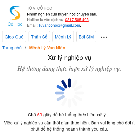
TỬ VI CỔ HỌC
Nhóm nghiên cứu huyền học chuyên sâu.
Hotline tư vấn dịch vụ:
0817.505.493
.
Email:
Tuvancohoc@gmail.com
.
Gieo Quẻ
Thần Số
Mệnh Lý
Bói SIM
Trang chủ
Mệnh Lý Vạn Niên
Xử lý nghiệp vụ
Hệ thống đang thực hiện xử lý nghiệp vụ.
Chờ
63
giây để hệ thống thực hiện xử lý ...
Việc xử lý nghiệp vụ cần thời gian thực hiện. Bạn vui lòng chờ đợi ít
phút để hệ thống hoành thành yêu cầu.