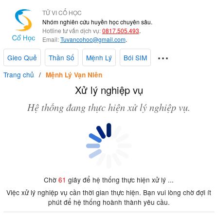
TỬ VI CỔ HỌC
Nhóm nghiên cứu huyền học chuyên sâu.
Hotline tư vấn dịch vụ:
0817.505.493
.
Email:
Tuvancohoc@gmail.com
.
Gieo Quẻ
Thần Số
Mệnh Lý
Bói SIM
Trang chủ
Mệnh Lý Vạn Niên
Xử lý nghiệp vụ
Hệ thống đang thực hiện xử lý nghiệp vụ.
Chờ
61
giây để hệ thống thực hiện xử lý ...
Việc xử lý nghiệp vụ cần thời gian thực hiện. Bạn vui lòng chờ đợi ít
phút để hệ thống hoành thành yêu cầu.