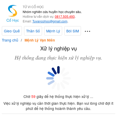
TỬ VI CỔ HỌC
Nhóm nghiên cứu huyền học chuyên sâu.
Hotline tư vấn dịch vụ:
0817.505.493
.
Email:
Tuvancohoc@gmail.com
.
Gieo Quẻ
Thần Số
Mệnh Lý
Bói SIM
Trang chủ
Mệnh Lý Vạn Niên
Xử lý nghiệp vụ
Hệ thống đang thực hiện xử lý nghiệp vụ.
Chờ
59
giây để hệ thống thực hiện xử lý ...
Việc xử lý nghiệp vụ cần thời gian thực hiện. Bạn vui lòng chờ đợi ít
phút để hệ thống hoành thành yêu cầu.