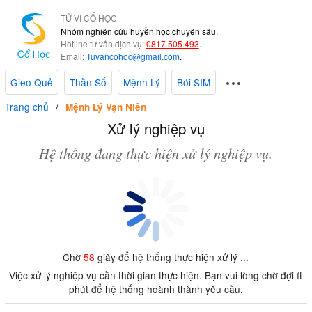
TỬ VI CỔ HỌC
Nhóm nghiên cứu huyền học chuyên sâu.
Hotline tư vấn dịch vụ:
0817.505.493
.
Email:
Tuvancohoc@gmail.com
.
Gieo Quẻ
Thần Số
Mệnh Lý
Bói SIM
Trang chủ
Mệnh Lý Vạn Niên
Xử lý nghiệp vụ
Hệ thống đang thực hiện xử lý nghiệp vụ.
Chờ
58
giây để hệ thống thực hiện xử lý ...
Việc xử lý nghiệp vụ cần thời gian thực hiện. Bạn vui lòng chờ đợi ít
phút để hệ thống hoành thành yêu cầu.