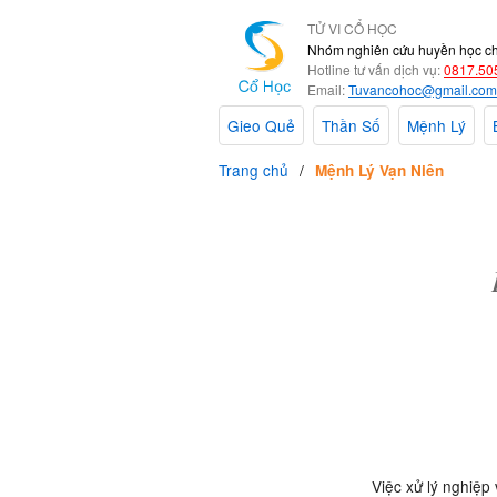
TỬ VI CỔ HỌC
Nhóm nghiên cứu huyền học c
Hotline tư vấn dịch vụ:
0817.50
Email:
Tuvancohoc@gmail.com
Gieo Quẻ
Thần Số
Mệnh Lý
Trang chủ
Mệnh Lý Vạn Niên
Việc xử lý nghiệp