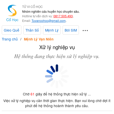
TỬ VI CỔ HỌC
Nhóm nghiên cứu huyền học chuyên sâu.
Hotline tư vấn dịch vụ:
0817.505.493
.
Email:
Tuvancohoc@gmail.com
.
Gieo Quẻ
Thần Số
Mệnh Lý
Bói SIM
Trang chủ
Mệnh Lý Vạn Niên
Xử lý nghiệp vụ
Hệ thống đang thực hiện xử lý nghiệp vụ.
Chờ
61
giây để hệ thống thực hiện xử lý ...
Việc xử lý nghiệp vụ cần thời gian thực hiện. Bạn vui lòng chờ đợi ít
phút để hệ thống hoành thành yêu cầu.