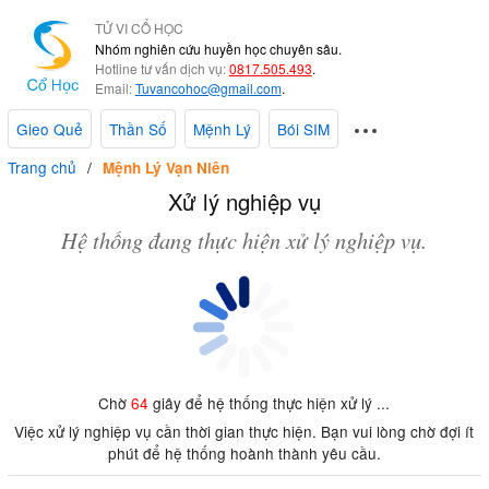
TỬ VI CỔ HỌC
Nhóm nghiên cứu huyền học chuyên sâu.
Hotline tư vấn dịch vụ:
0817.505.493
.
Email:
Tuvancohoc@gmail.com
.
Gieo Quẻ
Thần Số
Mệnh Lý
Bói SIM
Trang chủ
Mệnh Lý Vạn Niên
Xử lý nghiệp vụ
Hệ thống đang thực hiện xử lý nghiệp vụ.
Chờ
64
giây để hệ thống thực hiện xử lý ...
Việc xử lý nghiệp vụ cần thời gian thực hiện. Bạn vui lòng chờ đợi ít
phút để hệ thống hoành thành yêu cầu.