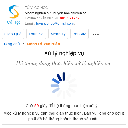
TỬ VI CỔ HỌC
Nhóm nghiên cứu huyền học chuyên sâu.
Hotline tư vấn dịch vụ:
0817.505.493
.
Email:
Tuvancohoc@gmail.com
.
Gieo Quẻ
Thần Số
Mệnh Lý
Bói SIM
Trang chủ
Mệnh Lý Vạn Niên
Xử lý nghiệp vụ
Hệ thống đang thực hiện xử lý nghiệp vụ.
Chờ
59
giây để hệ thống thực hiện xử lý ...
Việc xử lý nghiệp vụ cần thời gian thực hiện. Bạn vui lòng chờ đợi ít
phút để hệ thống hoành thành yêu cầu.