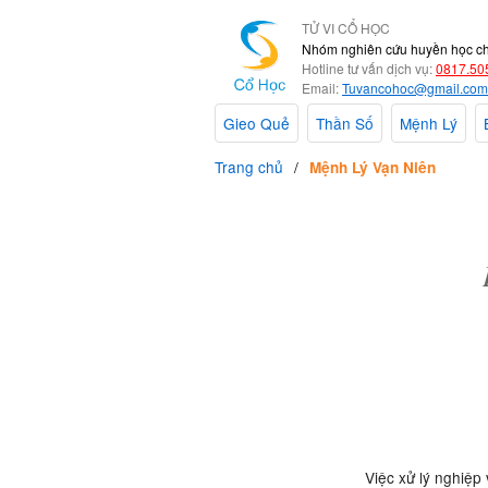
TỬ VI CỔ HỌC
Nhóm nghiên cứu huyền học c
Hotline tư vấn dịch vụ:
0817.50
Email:
Tuvancohoc@gmail.com
Gieo Quẻ
Thần Số
Mệnh Lý
Trang chủ
Mệnh Lý Vạn Niên
Việc xử lý nghiệp