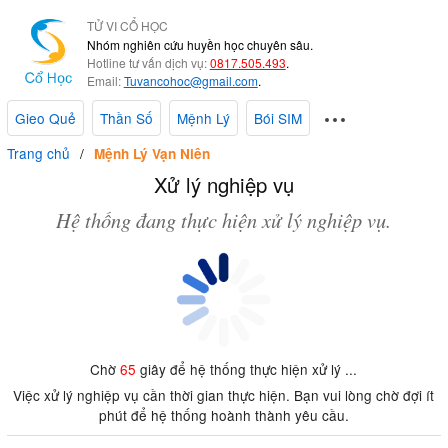
TỬ VI CỔ HỌC
Nhóm nghiên cứu huyền học chuyên sâu.
Hotline tư vấn dịch vụ:
0817.505.493
.
Email:
Tuvancohoc@gmail.com
.
Gieo Quẻ
Thần Số
Mệnh Lý
Bói SIM
Trang chủ
Mệnh Lý Vạn Niên
Xử lý nghiệp vụ
Hệ thống đang thực hiện xử lý nghiệp vụ.
Chờ
65
giây để hệ thống thực hiện xử lý ...
Việc xử lý nghiệp vụ cần thời gian thực hiện. Bạn vui lòng chờ đợi ít
phút để hệ thống hoành thành yêu cầu.