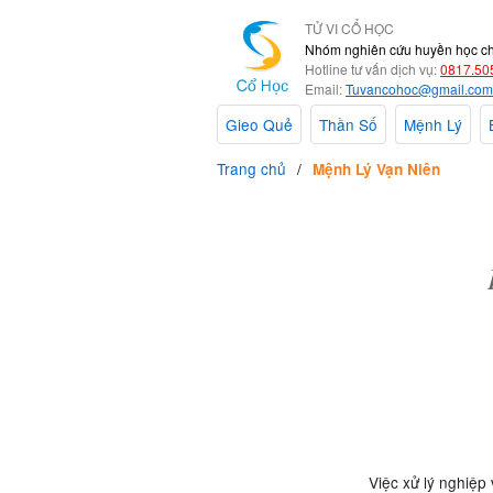
TỬ VI CỔ HỌC
Nhóm nghiên cứu huyền học c
Hotline tư vấn dịch vụ:
0817.50
Email:
Tuvancohoc@gmail.com
Gieo Quẻ
Thần Số
Mệnh Lý
Trang chủ
Mệnh Lý Vạn Niên
Việc xử lý nghiệp