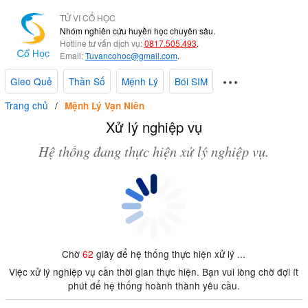
TỬ VI CỔ HỌC
Nhóm nghiên cứu huyền học chuyên sâu.
Hotline tư vấn dịch vụ:
0817.505.493
.
Email:
Tuvancohoc@gmail.com
.
Gieo Quẻ
Thần Số
Mệnh Lý
Bói SIM
Trang chủ
Mệnh Lý Vạn Niên
Xử lý nghiệp vụ
Hệ thống đang thực hiện xử lý nghiệp vụ.
Chờ
62
giây để hệ thống thực hiện xử lý ...
Việc xử lý nghiệp vụ cần thời gian thực hiện. Bạn vui lòng chờ đợi ít
phút để hệ thống hoành thành yêu cầu.