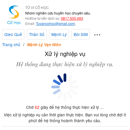
TỬ VI CỔ HỌC
Nhóm nghiên cứu huyền học chuyên sâu.
Hotline tư vấn dịch vụ:
0817.505.493
.
Email:
Tuvancohoc@gmail.com
.
Gieo Quẻ
Thần Số
Mệnh Lý
Bói SIM
Trang chủ
Mệnh Lý Vạn Niên
Xử lý nghiệp vụ
Hệ thống đang thực hiện xử lý nghiệp vụ.
Chờ
62
giây để hệ thống thực hiện xử lý ...
Việc xử lý nghiệp vụ cần thời gian thực hiện. Bạn vui lòng chờ đợi ít
phút để hệ thống hoành thành yêu cầu.