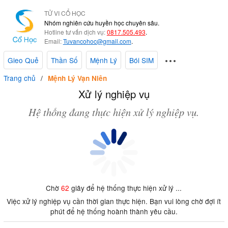
TỬ VI CỔ HỌC
Nhóm nghiên cứu huyền học chuyên sâu.
Hotline tư vấn dịch vụ:
0817.505.493
.
Email:
Tuvancohoc@gmail.com
.
Gieo Quẻ
Thần Số
Mệnh Lý
Bói SIM
Trang chủ
Mệnh Lý Vạn Niên
Xử lý nghiệp vụ
Hệ thống đang thực hiện xử lý nghiệp vụ.
Chờ
62
giây để hệ thống thực hiện xử lý ...
Việc xử lý nghiệp vụ cần thời gian thực hiện. Bạn vui lòng chờ đợi ít
phút để hệ thống hoành thành yêu cầu.