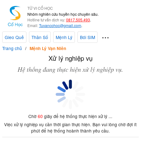
TỬ VI CỔ HỌC
Nhóm nghiên cứu huyền học chuyên sâu.
Hotline tư vấn dịch vụ:
0817.505.493
.
Email:
Tuvancohoc@gmail.com
.
Gieo Quẻ
Thần Số
Mệnh Lý
Bói SIM
Trang chủ
Mệnh Lý Vạn Niên
Xử lý nghiệp vụ
Hệ thống đang thực hiện xử lý nghiệp vụ.
Chờ
60
giây để hệ thống thực hiện xử lý ...
Việc xử lý nghiệp vụ cần thời gian thực hiện. Bạn vui lòng chờ đợi ít
phút để hệ thống hoành thành yêu cầu.