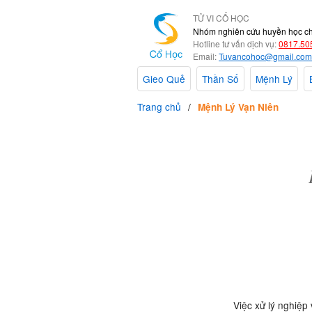
TỬ VI CỔ HỌC
Nhóm nghiên cứu huyền học c
Hotline tư vấn dịch vụ:
0817.50
Email:
Tuvancohoc@gmail.com
Gieo Quẻ
Thần Số
Mệnh Lý
Trang chủ
Mệnh Lý Vạn Niên
Việc xử lý nghiệp