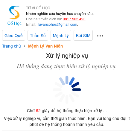
TỬ VI CỔ HỌC
Nhóm nghiên cứu huyền học chuyên sâu.
Hotline tư vấn dịch vụ:
0817.505.493
.
Email:
Tuvancohoc@gmail.com
.
Gieo Quẻ
Thần Số
Mệnh Lý
Bói SIM
Trang chủ
Mệnh Lý Vạn Niên
Xử lý nghiệp vụ
Hệ thống đang thực hiện xử lý nghiệp vụ.
Chờ
62
giây để hệ thống thực hiện xử lý ...
Việc xử lý nghiệp vụ cần thời gian thực hiện. Bạn vui lòng chờ đợi ít
phút để hệ thống hoành thành yêu cầu.