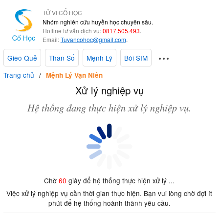
TỬ VI CỔ HỌC
Nhóm nghiên cứu huyền học chuyên sâu.
Hotline tư vấn dịch vụ:
0817.505.493
.
Email:
Tuvancohoc@gmail.com
.
Gieo Quẻ
Thần Số
Mệnh Lý
Bói SIM
Trang chủ
Mệnh Lý Vạn Niên
Xử lý nghiệp vụ
Hệ thống đang thực hiện xử lý nghiệp vụ.
Chờ
60
giây để hệ thống thực hiện xử lý ...
Việc xử lý nghiệp vụ cần thời gian thực hiện. Bạn vui lòng chờ đợi ít
phút để hệ thống hoành thành yêu cầu.