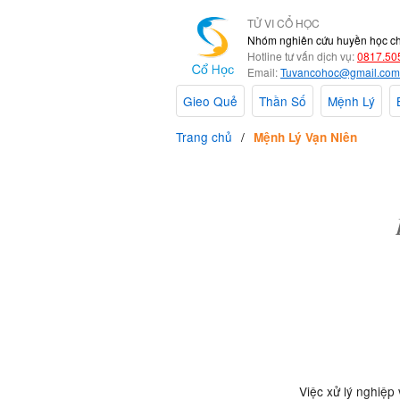
TỬ VI CỔ HỌC
Nhóm nghiên cứu huyền học c
Hotline tư vấn dịch vụ:
0817.50
Email:
Tuvancohoc@gmail.com
Gieo Quẻ
Thần Số
Mệnh Lý
Trang chủ
Mệnh Lý Vạn Niên
Việc xử lý nghiệp