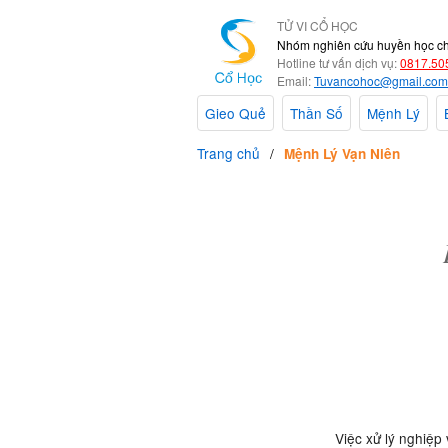
TỬ VI CỔ HỌC
Nhóm nghiên cứu huyền học c
Hotline tư vấn dịch vụ:
0817.50
Email:
Tuvancohoc@gmail.com
Gieo Quẻ
Thần Số
Mệnh Lý
Trang chủ
Mệnh Lý Vạn Niên
Việc xử lý nghiệp