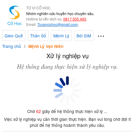
TỬ VI CỔ HỌC
Nhóm nghiên cứu huyền học chuyên sâu.
Hotline tư vấn dịch vụ:
0817.505.493
.
Email:
Tuvancohoc@gmail.com
.
Gieo Quẻ
Thần Số
Mệnh Lý
Bói SIM
Trang chủ
Mệnh Lý Vạn Niên
Xử lý nghiệp vụ
Hệ thống đang thực hiện xử lý nghiệp vụ.
Chờ
62
giây để hệ thống thực hiện xử lý ...
Việc xử lý nghiệp vụ cần thời gian thực hiện. Bạn vui lòng chờ đợi ít
phút để hệ thống hoành thành yêu cầu.