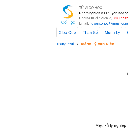
TỬ VI CỔ HỌC
Nhóm nghiên cứu huyền học c
Hotline tư vấn dịch vụ:
0817.50
Email:
Tuvancohoc@gmail.com
Gieo Quẻ
Thần Số
Mệnh Lý
Trang chủ
Mệnh Lý Vạn Niên
Việc xử lý nghiệp