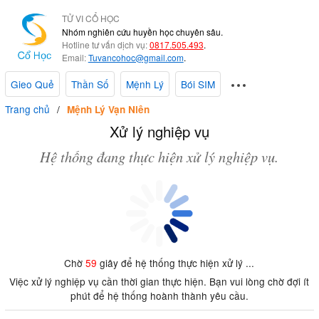
TỬ VI CỔ HỌC
Nhóm nghiên cứu huyền học chuyên sâu.
Hotline tư vấn dịch vụ:
0817.505.493
.
Email:
Tuvancohoc@gmail.com
.
Gieo Quẻ
Thần Số
Mệnh Lý
Bói SIM
Trang chủ
Mệnh Lý Vạn Niên
Xử lý nghiệp vụ
Hệ thống đang thực hiện xử lý nghiệp vụ.
Chờ
59
giây để hệ thống thực hiện xử lý ...
Việc xử lý nghiệp vụ cần thời gian thực hiện. Bạn vui lòng chờ đợi ít
phút để hệ thống hoành thành yêu cầu.