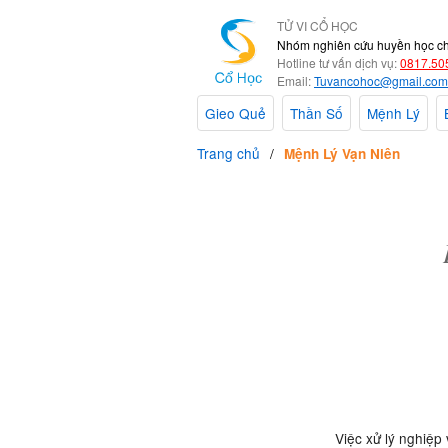
TỬ VI CỔ HỌC
Nhóm nghiên cứu huyền học c
Hotline tư vấn dịch vụ:
0817.50
Email:
Tuvancohoc@gmail.com
Gieo Quẻ
Thần Số
Mệnh Lý
Trang chủ
Mệnh Lý Vạn Niên
Việc xử lý nghiệp