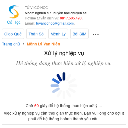
TỬ VI CỔ HỌC
Nhóm nghiên cứu huyền học chuyên sâu.
Hotline tư vấn dịch vụ:
0817.505.493
.
Email:
Tuvancohoc@gmail.com
.
Gieo Quẻ
Thần Số
Mệnh Lý
Bói SIM
Trang chủ
Mệnh Lý Vạn Niên
Xử lý nghiệp vụ
Hệ thống đang thực hiện xử lý nghiệp vụ.
Chờ
60
giây để hệ thống thực hiện xử lý ...
Việc xử lý nghiệp vụ cần thời gian thực hiện. Bạn vui lòng chờ đợi ít
phút để hệ thống hoành thành yêu cầu.