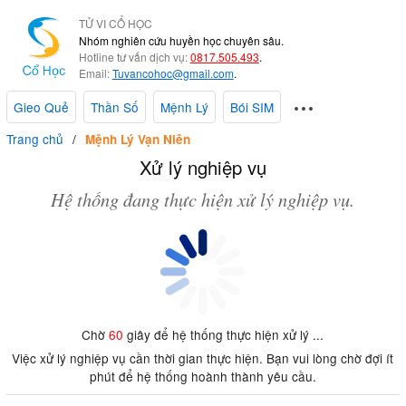
TỬ VI CỔ HỌC
Nhóm nghiên cứu huyền học chuyên sâu.
Hotline tư vấn dịch vụ:
0817.505.493
.
Email:
Tuvancohoc@gmail.com
.
Gieo Quẻ
Thần Số
Mệnh Lý
Bói SIM
Trang chủ
Mệnh Lý Vạn Niên
Xử lý nghiệp vụ
Hệ thống đang thực hiện xử lý nghiệp vụ.
Chờ
60
giây để hệ thống thực hiện xử lý ...
Việc xử lý nghiệp vụ cần thời gian thực hiện. Bạn vui lòng chờ đợi ít
phút để hệ thống hoành thành yêu cầu.