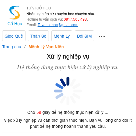
TỬ VI CỔ HỌC
Nhóm nghiên cứu huyền học chuyên sâu.
Hotline tư vấn dịch vụ:
0817.505.493
.
Email:
Tuvancohoc@gmail.com
.
Gieo Quẻ
Thần Số
Mệnh Lý
Bói SIM
Trang chủ
Mệnh Lý Vạn Niên
Xử lý nghiệp vụ
Hệ thống đang thực hiện xử lý nghiệp vụ.
Chờ
59
giây để hệ thống thực hiện xử lý ...
Việc xử lý nghiệp vụ cần thời gian thực hiện. Bạn vui lòng chờ đợi ít
phút để hệ thống hoành thành yêu cầu.