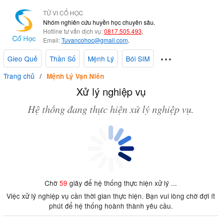
TỬ VI CỔ HỌC
Nhóm nghiên cứu huyền học chuyên sâu.
Hotline tư vấn dịch vụ:
0817.505.493
.
Email:
Tuvancohoc@gmail.com
.
Gieo Quẻ
Thần Số
Mệnh Lý
Bói SIM
Trang chủ
Mệnh Lý Vạn Niên
Xử lý nghiệp vụ
Hệ thống đang thực hiện xử lý nghiệp vụ.
Chờ
59
giây để hệ thống thực hiện xử lý ...
Việc xử lý nghiệp vụ cần thời gian thực hiện. Bạn vui lòng chờ đợi ít
phút để hệ thống hoành thành yêu cầu.