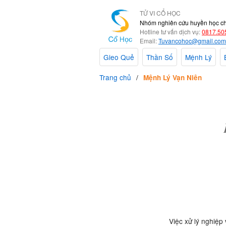
TỬ VI CỔ HỌC
Nhóm nghiên cứu huyền học c
Hotline tư vấn dịch vụ:
0817.50
Email:
Tuvancohoc@gmail.com
Gieo Quẻ
Thần Số
Mệnh Lý
Trang chủ
Mệnh Lý Vạn Niên
Việc xử lý nghiệp