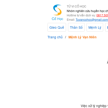
TỬ VI CỔ HỌC
Nhóm nghiên cứu huyền học c
Hotline tư vấn dịch vụ:
0817.50
Email:
Tuvancohoc@gmail.com
Gieo Quẻ
Thần Số
Mệnh Lý
Trang chủ
Mệnh Lý Vạn Niên
Việc xử lý nghiệp