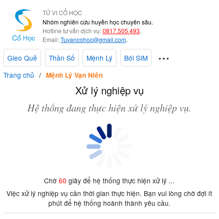
TỬ VI CỔ HỌC
Nhóm nghiên cứu huyền học chuyên sâu.
Hotline tư vấn dịch vụ:
0817.505.493
.
Email:
Tuvancohoc@gmail.com
.
Gieo Quẻ
Thần Số
Mệnh Lý
Bói SIM
Trang chủ
Mệnh Lý Vạn Niên
Xử lý nghiệp vụ
Hệ thống đang thực hiện xử lý nghiệp vụ.
Chờ
60
giây để hệ thống thực hiện xử lý ...
Việc xử lý nghiệp vụ cần thời gian thực hiện. Bạn vui lòng chờ đợi ít
phút để hệ thống hoành thành yêu cầu.