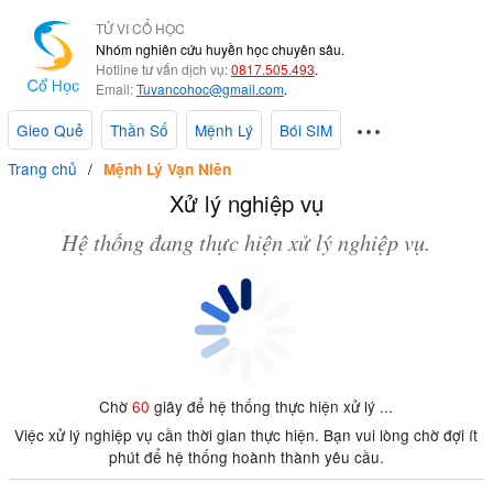
TỬ VI CỔ HỌC
Nhóm nghiên cứu huyền học chuyên sâu.
Hotline tư vấn dịch vụ:
0817.505.493
.
Email:
Tuvancohoc@gmail.com
.
Gieo Quẻ
Thần Số
Mệnh Lý
Bói SIM
Trang chủ
Mệnh Lý Vạn Niên
Xử lý nghiệp vụ
Hệ thống đang thực hiện xử lý nghiệp vụ.
Chờ
60
giây để hệ thống thực hiện xử lý ...
Việc xử lý nghiệp vụ cần thời gian thực hiện. Bạn vui lòng chờ đợi ít
phút để hệ thống hoành thành yêu cầu.